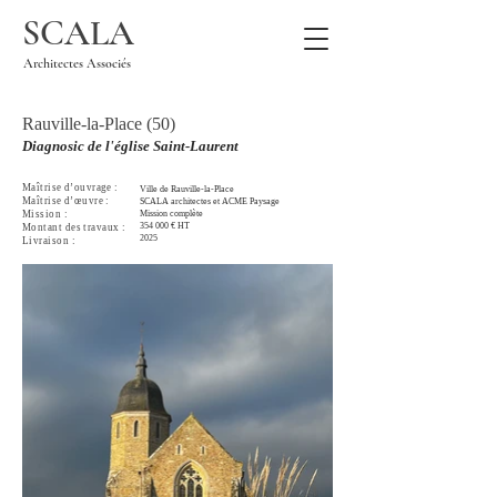
SCALA
Architectes Associés
Rauville-la-Place (50)
Diagnosic de l'église Saint-Laurent
Maîtrise
d’ouvrage :
Ville de Rauville-la-Place
Maîtrise
d’œuvre :
SCALA architectes et ACME Paysage
Mission :
Mission complète
354 000 € HT
Montant des travaux :
2025
Livraison :