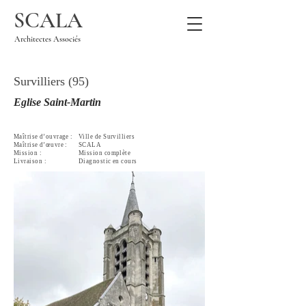
SCALA
Architectes Associés
Survilliers (95)
Eglise Saint-Martin
Maîtrise
d’ouvrage :
Ville de Survilliers
Maîtrise
d’œuvre :
SCALA
Mission :
Mission complète
Livraison :
Diagnostic en cours